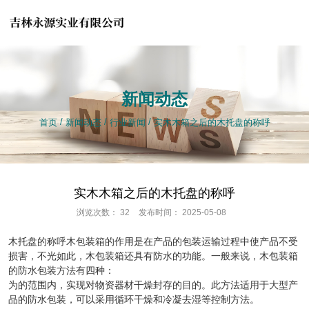
产品中心
新闻动态
/
/
/
/
/
/
首页
首页
新闻动态
新闻动态
行业新闻
行业新闻
实木木箱之后的木托盘的称呼
实木木箱之后的木托盘的称呼
实木木箱之后的木托盘的称呼
浏览次数：
32
发布时间： 2025-05-08
木托盘的称呼木包装箱的作用是在产品的包装运输过程中使产品不受
损害，不光如此，木包装箱还具有防水的功能。一般来说，木包装箱
的防水包装方法有四种：
为的范围内，实现对物资器材干燥封存的目的。此方法适用于大型产
品的防水包装，可以采用循环干燥和冷凝去湿等控制方法。