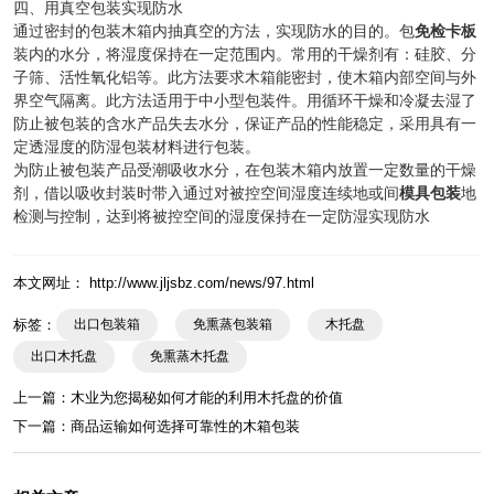
四、用真空包装实现防水
通过密封的包装木箱内抽真空的方法，实现防水的目的。包
免检卡板
装内的水分，将湿度保持在一定范围内。常用的干燥剂有：硅胶、分
子筛、活性氧化铝等。此方法要求木箱能密封，使木箱内部空间与外
界空气隔离。此方法适用于中小型包装件。用循环干燥和冷凝去湿了
防止被包装的含水产品失去水分，保证产品的性能稳定，采用具有一
定透湿度的防湿包装材料进行包装。
为防止被包装产品受潮吸收水分，在包装木箱内放置一定数量的干燥
剂，借以吸收封装时带入通过对被控空间湿度连续地或间
模具包装
地
检测与控制，达到将被控空间的湿度保持在一定防湿实现防水
本文网址： http://www.jljsbz.com/news/97.html
标签：
出口包装箱
免熏蒸包装箱
木托盘
出口木托盘
免熏蒸木托盘
上一篇：
木业为您揭秘如何才能的利用木托盘的价值
下一篇：
商品运输如何选择可靠性的木箱包装