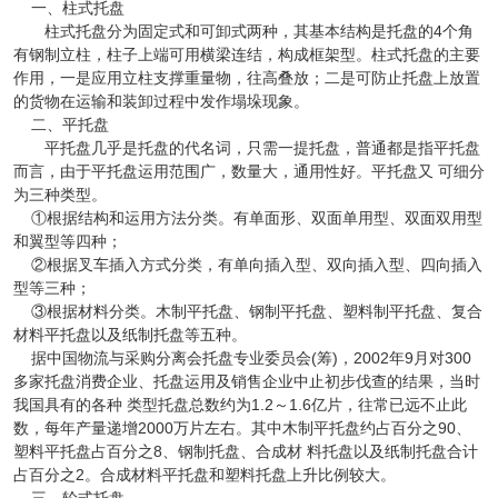
一、柱式托盘
柱式托盘分为固定式和可卸式两种，其基本结构是托盘的4个角
有钢制立柱，柱子上端可用横梁连结，构成框架型。柱式托盘的主要
作用，一是应用立柱支撑重量物，往高叠放；二是可防止托盘上放置
的货物在运输和装卸过程中发作塌垛现象。
二、平托盘
平托盘几乎是托盘的代名词，只需一提托盘，普通都是指平托盘
而言，由于平托盘运用范围广，数量大，通用性好。平托盘又 可细分
为三种类型。
①根据结构和运用方法分类。有单面形、双面单用型、双面双用型
和翼型等四种；
②根据叉车插入方式分类，有单向插入型、双向插入型、四向插入
型等三种；
③根据材料分类。木制平托盘、钢制平托盘、塑料制平托盘、复合
材料平托盘以及纸制托盘等五种。
据中国物流与采购分离会托盘专业委员会(筹)，2002年9月对300
多家托盘消费企业、托盘运用及销售企业中止初步伐查的结果，当时
我国具有的各种 类型托盘总数约为1.2～1.6亿片，往常已远不止此
数，每年产量递增2000万片左右。其中木制平托盘约占百分之90、
塑料平托盘占百分之8、钢制托盘、合成材 料托盘以及纸制托盘合计
占百分之2。合成材料平托盘和塑料托盘上升比例较大。