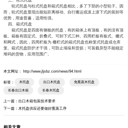
三、轮式托盘
轮式托盘与柱式托盘和箱式托盘相比，多了下部的小型轮子。因
而，轮式托盘显现出能短距离移动、自行搬运或滚上滚下式的装卸等
优势，用途普遍，适用性强。
四、箱式托盘
箱式托盘是四面有侧板的托盘，有的箱体上有顶板，有的没有顶
板。箱板有固定式、折叠式、可卸下式三种。四周栏板有板式、栅式
和网式，因此，四周栏板为 栅栏式的箱式托盘也称笼式托盘或仓库
笼。箱式托盘防护才干强，可防止塌垛和货损；可装载异型不能稳定
堆码的货物，应用范围广。
本文网址： http://www.jljsbz.com/news/94.html
标签：
木托盘
出口木托盘
免熏蒸木托盘
长春出口木箱
长春木托盘
上一篇：
出口木箱包装技术要求
下一篇：
木托盘供应还要做好熏蒸工序
相关文章