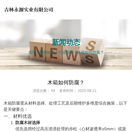
产品中心
新闻动态
/
/
/
/
/
/
首页
首页
新闻动态
新闻动态
行业新闻
行业新闻
木箱如何防腐？
木箱如何防腐？
木箱如何防腐？
浏览次数：
64
发布时间： 2025-08-21
木箱防腐需从材料选择、处理工艺及后期维护多维度综合施策，以下
是关键要点：
一、材料优选
防腐木材选择
优先选用经过高压浸渍处理的赤松（心材渗透率≥5mm）或菠