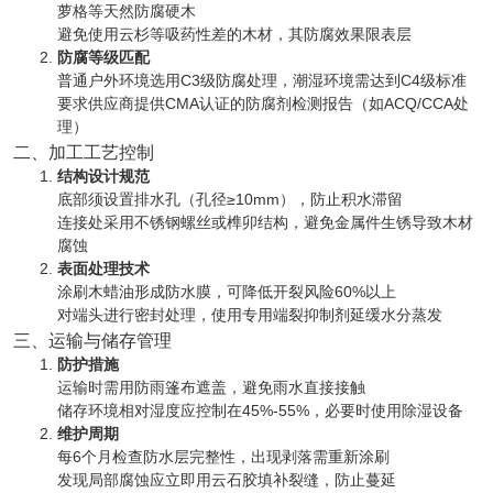
萝格等天然防腐硬木‌
避免使用云杉等吸药性差的木材，其防腐效果限表层‌
防腐等级匹配
普通户外环境选用C3级防腐处理，潮湿环境需达到C4级标准‌
要求供应商提供CMA认证的防腐剂检测报告（如ACQ/CCA处
理）‌
二、加工工艺控制
结构设计规范
底部须设置排水孔（孔径≥10mm），防止积水滞留‌
连接处采用不锈钢螺丝或榫卯结构，避免金属件生锈导致木材
腐蚀‌
表面处理技术
涂刷木蜡油形成防水膜，可降低开裂风险60%以上‌
对端头进行密封处理，使用专用端裂抑制剂延缓水分蒸发‌
三、运输与储存管理
防护措施
运输时需用防雨篷布遮盖，避免雨水直接接触‌
储存环境相对湿度应控制在45%-55%，必要时使用除湿设备‌
维护周期
每6个月检查防水层完整性，出现剥落需重新涂刷‌
发现局部腐蚀应立即用云石胶填补裂缝，防止蔓延‌